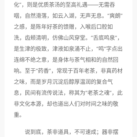
化”，则是优质茶汤的至高礼遇——无需吞
咽，自然滑落，如云入湖，无声无息。“爽朗”
之感，是陈年好茶的馈赠，入喉后口腔如
洗，齿颊清明，仿佛山风穿堂。“舌底鸣泉”，
是生津的极致，津液如泉涌不止，“鸣”字点出
连绵不绝之意，是身体与茶气相和的自然回
响。至于“药香”，常现于百年老茶，非真药材
之味，而是岁月沉淀后醇厚温润的复合气
息，民间有流传说法，称其为“老茶之魂”，此
非文化本源，却也道出人们对时间之味的敬
重。
说到底，茶非道具，不可速成；器非摆