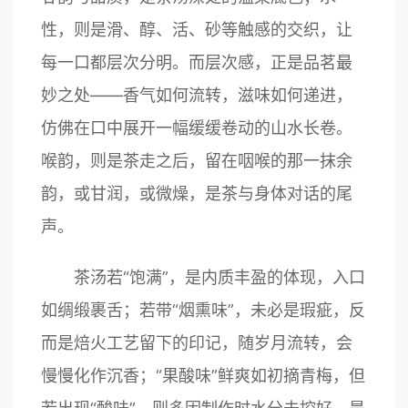
性，则是滑、醇、活、砂等触感的交织，让
每一口都层次分明。而层次感，正是品茗最
妙之处——香气如何流转，滋味如何递进，
仿佛在口中展开一幅缓缓卷动的山水长卷。
喉韵，则是茶走之后，留在咽喉的那一抹余
韵，或甘润，或微燥，是茶与身体对话的尾
声。
茶汤若“饱满”，是内质丰盈的体现，入口
如绸缎裹舌；若带“烟熏味”，未必是瑕疵，反
而是焙火工艺留下的印记，随岁月流转，会
慢慢化作沉香；“果酸味”鲜爽如初摘青梅，但