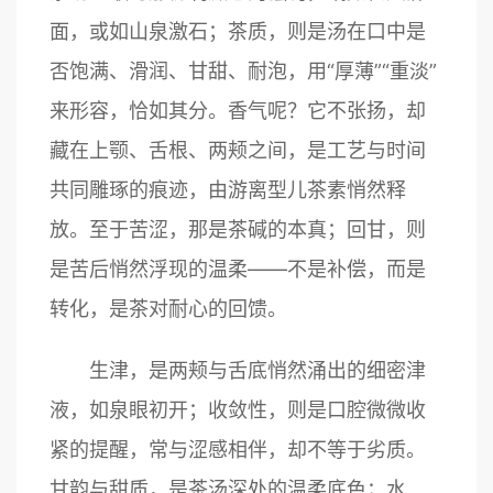
面，或如山泉激石；茶质，则是汤在口中是
否饱满、滑润、甘甜、耐泡，用“厚薄”“重淡”
来形容，恰如其分。香气呢？它不张扬，却
藏在上颚、舌根、两颊之间，是工艺与时间
共同雕琢的痕迹，由游离型儿茶素悄然释
放。至于苦涩，那是茶碱的本真；回甘，则
是苦后悄然浮现的温柔——不是补偿，而是
转化，是茶对耐心的回馈。
生津，是两颊与舌底悄然涌出的细密津
液，如泉眼初开；收敛性，则是口腔微微收
紧的提醒，常与涩感相伴，却不等于劣质。
甘韵与甜质，是茶汤深处的温柔底色；水