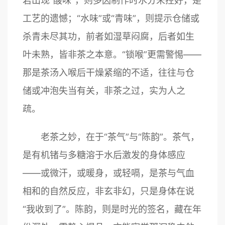
若出现“酸味”，则多因制作时水分未控好，是
工艺的遗憾；“水味”或“青味”，则提示仓储或
杀青未尽其功，前者如湿草闷腐，后者如生
叶未熟，皆非茶之本意。“锁喉”更需警惕——
那是茶汤入喉后干燥紧缩的不适，往往与仓
储或冲泡失当有关，非茶之过，实为人之
疏。
老茶之妙，在于“茶气”与“陈韵”。茶气，
是有机锗与多糖溶于水后激发的身体感应
——或微汗，或暖身，或轻嗝，是茶与气血
相和的自然反应，非玄非幻，只是身体在说
“我收到了”。陈韵，则是时光的签名，藏在年